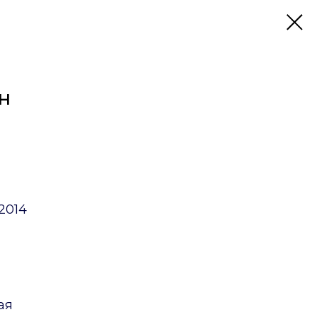
н
2014
ая